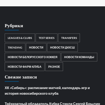
Рубрики
LEAGUES & CLUBS
TEST SERIES
TRANSFERS
TRENDING
НОВОСТИ
НОВОСТИ ДЮСШ
НОВОСТИ БЕЛОРУССКОГО ХОККЕЯ
НОВОСТИ КОМАНДЫ
НОВОСТИ ФАРМ-КЛУБА
РАЗНОЕ
Свежие записи
ХК «Сибирь»: расписание матчей, календарь игр и
история новосибирского клуба
Трёхкратный обладатель Кубка Стэнли Сергей Брылин