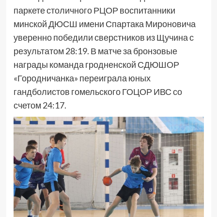
паркете столичного РЦОР воспитанники
минской ДЮСШ имени Спартака Мироновича
уверенно победили сверстников из Щучина с
результатом 28:19. В матче за бронзовые
награды команда гродненской СДЮШОР
«Городничанка» переиграла юных
гандболистов гомельского ГОЦОР ИВС со
счетом 24:17.