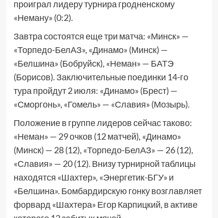
проиграл лидеру турнира гродненскому
«Неману» (0:2).
Завтра состоятся еще три матча: «Минск» —
«Торпедо-БелАЗ», «Динамо» (Минск) —
«Белшина» (Бобруйск), «Неман» — БАТЭ
(Борисов). Заключительные поединки 14-го
тура пройдут 2 июля: «Динамо» (Брест) —
«Сморгонь», «Гомель» — «Славия» (Мозырь).
Положение в группе лидеров сейчас таково:
«Неман» — 29 очков (12 матчей), «Динамо»
(Минск) — 28 (12), «Торпедо-БелАЗ» — 26 (12),
«Славия» — 20 (12). Внизу турнирной таблицы
находятся «Шахтер», «Энергетик-БГУ» и
«Белшина». Бомбардирскую гонку возглавляет
форвард «Шахтера» Егор Карпицкий, в активе