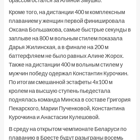
брассом остался за Алиной Змушко.
Кроме того, на дистанции 400 м комплексным
плаванием у женщин первой финишировала
Оксана Большакова, самые быстрые секунды в
заплыве на 800 м вольным стилем показала
Дарья Жилинская, а в финале на 200 м
баттерфляем не было равных Алине Жорох.
Также на дистанции 400 м вольным стилем у
мужчин победу одержал Константин Курочкин.
По итогам смешанной эстафеты 4х100 м
кролем на высшую ступень пьедестала
поднялась команда Минска в составе Григория
Пекарского, Марии Пученковой, Константина
Курочкина и Анастасии Кулешовой.
В среду на открытом чемпионате Беларуси по
плаванию в Бресте будут разыграны восемь