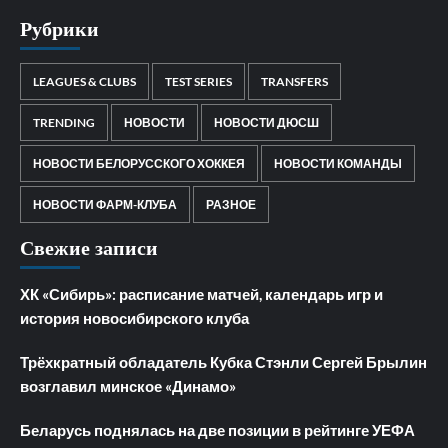
Рубрики
LEAGUES & CLUBS
TEST SERIES
TRANSFERS
TRENDING
НОВОСТИ
НОВОСТИ ДЮСШ
НОВОСТИ БЕЛОРУССКОГО ХОККЕЯ
НОВОСТИ КОМАНДЫ
НОВОСТИ ФАРМ-КЛУБА
РАЗНОЕ
Свежие записи
ХК «Сибирь»: расписание матчей, календарь игр и
история новосибирского клуба
Трёхкратный обладатель Кубка Стэнли Сергей Брылин
возглавил минское «Динамо»
Беларусь поднялась на две позиции в рейтинге УЕФА