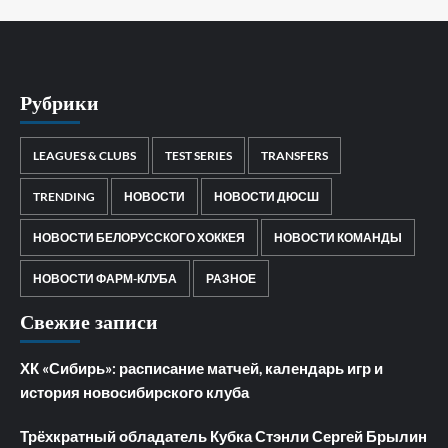
Рубрики
LEAGUES & CLUBS
TEST SERIES
TRANSFERS
TRENDING
НОВОСТИ
НОВОСТИ ДЮСШ
НОВОСТИ БЕЛОРУССКОГО ХОККЕЯ
НОВОСТИ КОМАНДЫ
НОВОСТИ ФАРМ-КЛУБА
РАЗНОЕ
Свежие записи
ХК «Сибирь»: расписание матчей, календарь игр и
история новосибирского клуба
Трёхкратный обладатель Кубка Стэнли Сергей Брылин