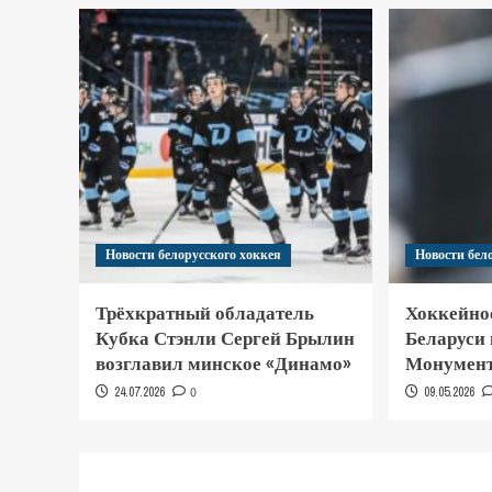
Новости белорусского хоккея
Новости бел
Трёхкратный обладатель
Хоккейно
Кубка Стэнли Сергей Брылин
Беларуси
возглавил минское «Динамо»
Монумент
24.07.2026
0
09.05.2026