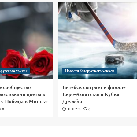
орусского хоккея
Новости белорусского хоккея
е сообщество
Витебск сыграет в финале
 возложило цветы к
Евро-Азиатского Кубка
у Победы в Минске
Дружбы
0
11.01.2026
0