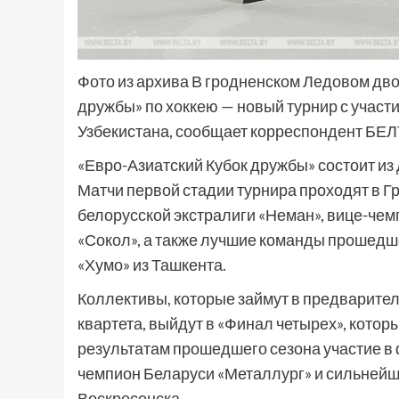
Фото из архива В гродненском Ледовом дво
дружбы» по хоккею — новый турнир с участи
Узбекистана, сообщает корреспондент БЕЛ
«Евро-Азиатский Кубок дружбы» состоит из
Матчи первой стадии турнира проходят в Г
белорусской экстралиги «Неман», вице-чем
«Сокол», а также лучшие команды прошедш
«Хумо» из Ташкента.
Коллективы, которые займут в предварител
квартета, выйдут в «Финал четырех», котор
результатам прошедшего сезона участие в
чемпион Беларуси «Металлург» и сильнейш
Воскресенска.