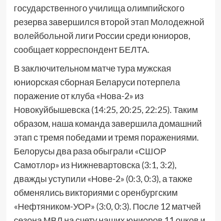
государственного училища олимпийского
резерва завершился второй этап Молодежной
волейбольной лиги России среди юниоров,
сообщает корреспондент БЕЛТА.
В заключительном матче тура мужская
юниорская сборная Беларуси потерпела
поражение от клуба «Нова-2» из
Новокуйбышевска (14:25, 20:25, 22:25). Таким
образом, наша команда завершила домашний
этап с тремя победами и тремя поражениями.
Белорусы два раза обыграли «СШОР
Самотлор» из Нижневартовска (3:1, 3:2),
дважды уступили «Нове-2» (0:3, 0:3), а также
обменялись викториями с оренбургским
«Нефтяником-УОР» (3:0, 0:3). После 12 матчей
сезона МВЛ на счету наших юниоров 11 очков и