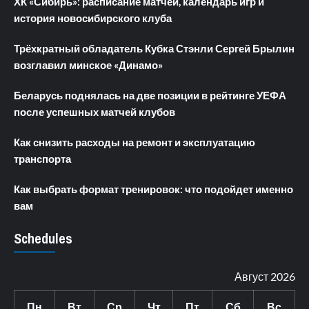
ХК «Сибирь»: расписание матчей, календарь игр и
история новосибирского клуба
Трёхкратный обладатель Кубка Стэнли Сергей Брылин
возглавил минское «Динамо»
Беларусь поднялась на две позиции в рейтинге УЕФА
после успешных матчей клубов
Как снизить расходы на ремонт и эксплуатацию
транспорта
Как выбрать формат тренировок: что подойдет именно
вам
Schedules
Август 2026
Пн
Вт
Ср
Чт
Пт
Сб
Вс