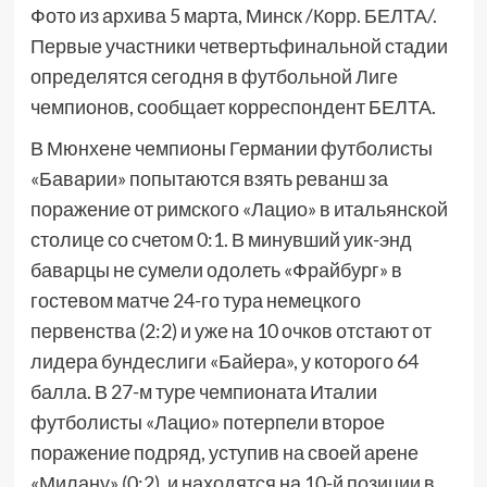
Фото из архива 5 марта, Минск /Корр. БЕЛТА/.
Первые участники четвертьфинальной стадии
определятся сегодня в футбольной Лиге
чемпионов, сообщает корреспондент БЕЛТА.
В Мюнхене чемпионы Германии футболисты
«Баварии» попытаются взять реванш за
поражение от римского «Лацио» в итальянской
столице со счетом 0:1. В минувший уик-энд
баварцы не сумели одолеть «Фрайбург» в
гостевом матче 24-го тура немецкого
первенства (2:2) и уже на 10 очков отстают от
лидера бундеслиги «Байера», у которого 64
балла. В 27-м туре чемпионата Италии
футболисты «Лацио» потерпели второе
поражение подряд, уступив на своей арене
«Милану» (0:2), и находятся на 10-й позиции в