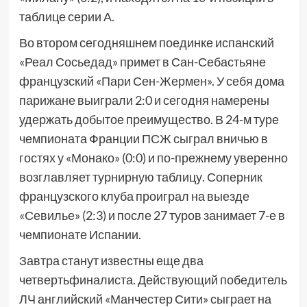
таблице серии А.
Во втором сегодняшнем поединке испанский
«Реал Сосьедад» примет в Сан-Себастьяне
французский «Пари Сен-Жермен». У себя дома
парижане выиграли 2:0 и сегодня намерены
удержать добытое преимущество. В 24-м туре
чемпионата Франции ПСЖ сыграл вничью в
гостях у «Монако» (0:0) и по-прежнему уверенно
возглавляет турнирную таблицу. Соперник
французского клуба проиграл на выезде
«Севилье» (2:3) и после 27 туров занимает 7-е в
чемпионате Испании.
Завтра станут известны еще два
четвертьфиналиста. Действующий победитель
ЛЧ английский «Манчестер Сити» сыграет на