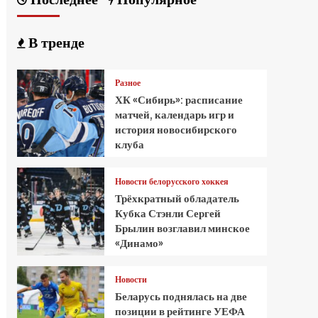
В тренде
Разное
ХК «Сибирь»: расписание
матчей, календарь игр и
история новосибирского
клуба
Новости белорусского хоккея
Трёхкратный обладатель
Кубка Стэнли Сергей
Брылин возглавил минское
«Динамо»
Новости
Беларусь поднялась на две
позиции в рейтинге УЕФА