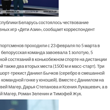
публики Беларусь состоялось чествование
ных игр «Дети Азии», сообщает корреспондент
ртсменов проходили с 23 февраля по 5 марта в
 белорусская команда завоевала 1 золотую, 5
кой состязаний в конькобежном спорте на дистанции
й также два вторых места (1500 м и масс-старт). Три
шорт-трекист Даниил Бычков (серебро в смешанной
 в командной гонке у юношей). Вместе с Даниилом на
ей Магер, Дарья Степанова и Ксения Лукашевич, а в
й Магер, Роман Зеленин и Тимофей Жук.