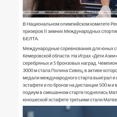
В Национальном олимпийском комитете Рес
призеров II зимних Международных спортив
БЕЛТА.
Международные соревнования для юных спо
Кемеровской области. На Играх «Дети Азии»
серебряных и 5 бронзовых наград. Чемпион
3000 м стала Полина Сивец, в активе которо
медали международного старта выиграл и 
эстафете и по бронзе на дистанции 500 м и
подиум в смешанном старте поднялись Матв
юношеской эстафете третьими стали Матве