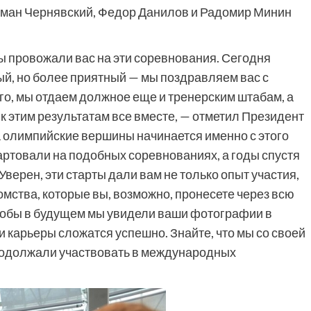
Роман Чернявский, Федор Данилов и Радомир Минин
ы провожали вас на эти соревнования. Сегодня
й, но более приятный — мы поздравляем вас с
го, мы отдаем должное еще и тренерским штабам, а
к этим результатам все вместе, — отметил Президент
а олимпийские вершины начинается именно с этого
артовали на подобных соревнованиях, а годы спустя
ерен, эти старты дали вам не только опыт участия,
омства, которые вы, возможно, пронесете через всю
 чтобы в будущем мы увидели ваши фотографии в
 карьеры сложатся успешно. Знайте, что мы со своей
родолжали участвовать в международных