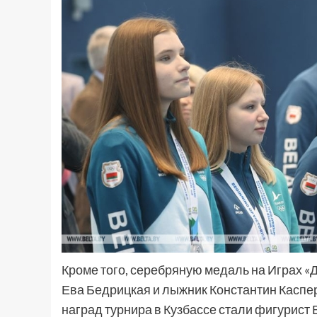
Кроме того, серебряную медаль на Играх «
Ева Бедрицкая и лыжник Константин Каспе
наград турнира в Кузбассе стали фигурис