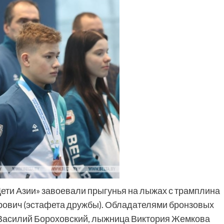
Дети Азии» завоевали прыгунья на лыжах с трамплина
рович (эстафета дружбы). Обладателями бронзовых
т Василий Бороховский, лыжница Виктория Жемкова