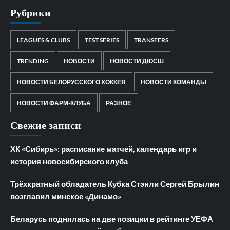
Рубрики
LEAGUES & CLUBS
TEST SERIES
TRANSFERS
TRENDING
НОВОСТИ
НОВОСТИ ДЮСШ
НОВОСТИ БЕЛОРУССКОГО ХОККЕЯ
НОВОСТИ КОМАНДЫ
НОВОСТИ ФАРМ-КЛУБА
РАЗНОЕ
Свежие записи
ХК «Сибирь»: расписание матчей, календарь игр и
история новосибирского клуба
Трёхкратный обладатель Кубка Стэнли Сергей Брылин
возглавил минское «Динамо»
Беларусь поднялась на две позиции в рейтинге УЕФА