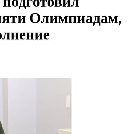
 подготовил
пяти Олимпиадам,
олнение