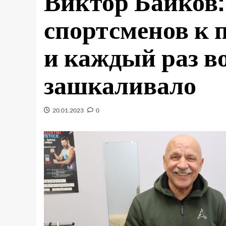
Виктор Байков:
спортсменов к 
и каждый раз в
зашкаливало
20.01.2023
0