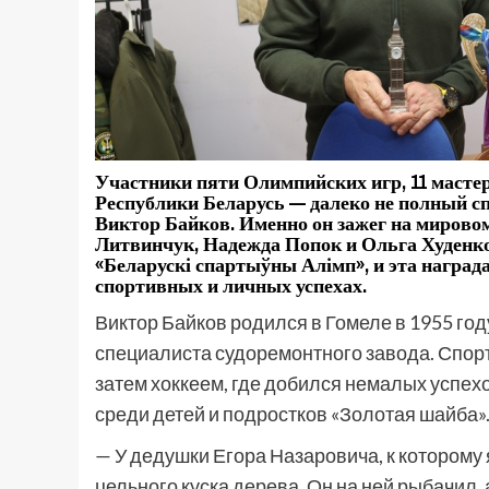
Участники пяти Олимпийских игр, 11 мастер
Республики Беларусь — далеко не полный сп
Виктор Байков. Именно он зажег на мировом
Литвинчук, Надежда Попок и Ольга Худенко
«Беларускі спартыўны Алімп», и эта награда
спортивных и личных успехах.
Виктор Байков родился в Гомеле в 1955 год
специалиста судоремонтного завода. Спорт
затем хоккеем, где добился немалых успех
среди детей и подростков «Золотая шайба».
— У дедушки Егора Назаровича, к которому
цельного куска дерева. Он на ней рыбачил, 