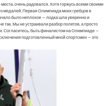
 места, очень радовался. Хотя горжусь всеми своими
без медалей. Первая Олимпиада моих гребцов в
ачало было неплохое — лодка шла уверенно и
е так. Мы не устраивали разбор полетов, а просто
ли. Согласитесь, быть финалистом на Олимпиаде —
исключения подготовленный мной спортсмен — это