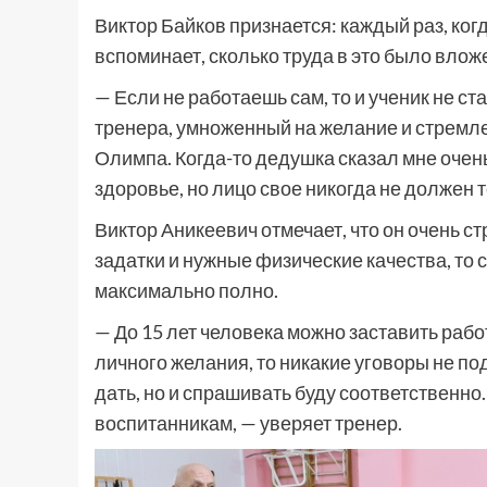
Виктор Байков признается: каждый раз, ког
вспоминает, сколько труда в это было влож
— Если не работаешь сам, то и ученик не ст
тренера, умноженный на желание и стремле
Олимпа. Когда-то дедушка сказал мне очен
здоровье, но лицо свое никогда не должен 
Виктор Аникеевич отмечает, что он очень ст
задатки и нужные физические качества, то 
максимально полно.
— До 15 лет человека можно заставить работ
личного желания, то никакие уговоры не по
дать, но и спрашивать буду соответственно
воспитанникам, — уверяет тренер.