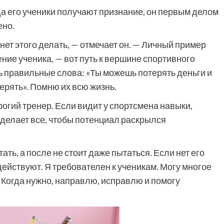
да его ученики получают признание, он первым делом
ено.
анет этого делать, — отмечает он. — Личный пример
ние ученика, — вот путь к вершине спортивного
ь правильные слова: «Ты можешь потерять деньги и
терять». Помню их всю жизнь.
рогий тренер. Если видит у спортсмена навыки,
сделает все, чтобы потенциал раскрылся
ать, а после не стоит даже пытаться. Если нет его
действуют. Я требователен к ученикам. Могу многое
. Когда нужно, направлю, исправлю и помогу