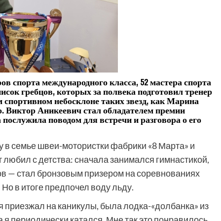
ов спорта международного класса, 52 мастера спорта
исок гребцов, которых за полвека подготовил тренер
 спортивном небосклоне таких звезд, как Марина
. Виктор Аникеевич стал обладателем премии
 послужила поводом для встречи и разговора о его
у в семье швеи-мотористки фабрики «8 Марта» и
 любил с детства: сначала занимался гимнастикой,
ов — стал бронзовым призером на соревнованиях
 Но в итоге предпочел воду льду.
 я приезжал на каникулы, была лодка-«долбанка» из
а я периодически катался. Мне так это понравилось,