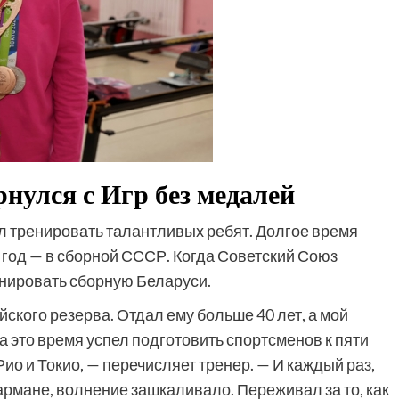
рнулся с Игр без медалей
л тренировать талантливых ребят. Долгое время
2 год — в сборной СССР. Когда Советский Союз
енировать сборную Беларуси.
кого резерва. Отдал ему больше 40 лет, а мой
а это время успел подготовить спортсменов к пяти
о и Токио, — перечисляет тренер. — И каждый раз,
 кармане, волнение зашкаливало. Переживал за то, как