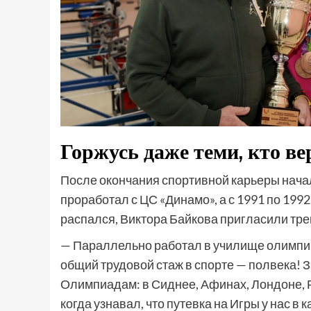
Горжусь даже теми, кто ве
После окончания спортивной карьеры нача
проработал с ЦС «Динамо», а с 1991 по 199
распался, Виктора Байкова пригласили тр
— Параллельно работал в училище олимпийс
общий трудовой стаж в спорте — полвека! З
Олимпиадам: в Сиднее, Афинах, Лондоне, Ри
когда узнавал, что путевка на Игры у нас в