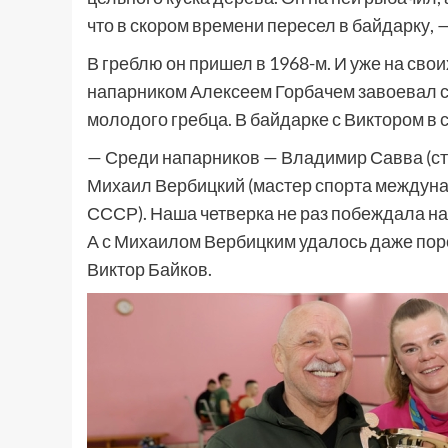
что в скором времени пересел в байдарку, 
В греблю он пришел в 1968-м. И уже на сво
напарником Алексеем Горбачем завоевал 
молодого гребца. В байдарке с Виктором в
— Среди напарников — Владимир Савва (ст
Михаил Вербицкий (мастер спорта междуна
СССР). Наша четверка не раз побеждала н
А с Михаилом Вербицким удалось даже поро
Виктор Байков.