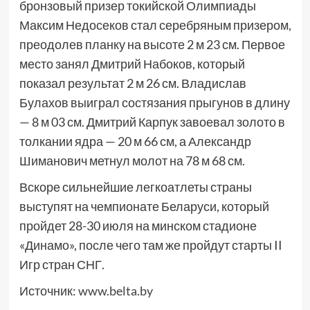
бронзовый призер токийской Олимпиады
Максим Недосеков стал серебряным призером,
преодолев планку на высоте 2 м 23 см. Первое
место занял Дмитрий Набоков, который
показал результат 2 м 26 см. Владислав
Булахов выиграл состязания прыгунов в длину
— 8 м 03 см. Дмитрий Карпук завоевал золото в
толкании ядра — 20 м 66 см, а Александр
Шиманович метнул молот на 78 м 68 см.
Вскоре сильнейшие легкоатлеты страны
выступят на чемпионате Беларуси, который
пройдет 28-30 июля на минском стадионе
«Динамо», после чего там же пройдут старты II
Игр стран СНГ.
Источник:
www.belta.by