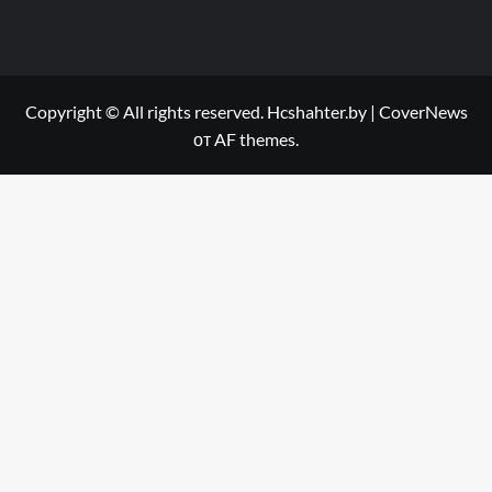
Copyright © All rights reserved. Hcshahter.by
|
CoverNews
от AF themes.