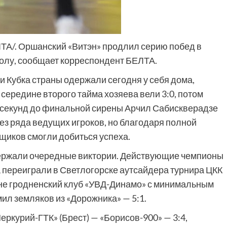
ЕЛТА/. Оршанский «Витэн» продлил серию побед в
олу, сообщает корреспондент БЕЛТА.
 Кубка страны одержали сегодня у себя дома,
 середине второго тайма хозяева вели 3:0, потом
7 секунд до финальной сирены Арчил Сабискверадзе
ез ряда ведущих игроков, но благодаря полной
щиков смогли добиться успеха.
держали очередные виктории. Действующие чемпионы
 переиграли в Светлогорске аутсайдера турнира ЦКК
ене гродненский клуб «УВД-Динамо» с минимальным
мил земляков из «Дорожника» — 5:1.
Меркурий-ГТК» (Брест) — «Борисов-900» — 3:4,