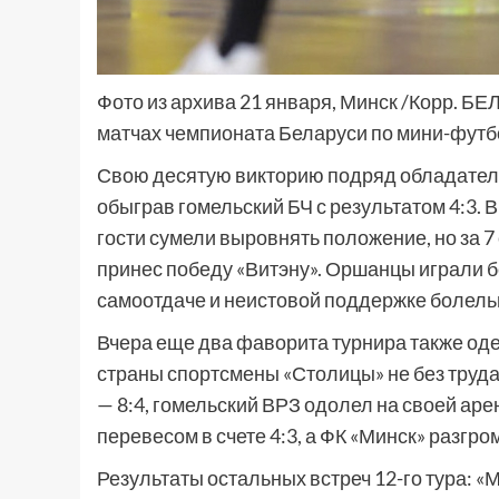
Фото из архива 21 января, Минск /Корр. Б
матчах чемпионата Беларуси по мини-футб
Свою десятую викторию подряд обладатели
обыграв гомельский БЧ с результатом 4:3. В
гости сумели выровнять положение, но за 
принес победу «Витэну». Оршанцы играли б
самоотдаче и неистовой поддержке болель
Вчера еще два фаворита турнира также о
страны спортсмены «Столицы» не без труда
— 8:4, гомельский ВРЗ одолел на своей ар
перевесом в счете 4:3, а ФК «Минск» разгро
Результаты остальных встреч 12-го тура: «