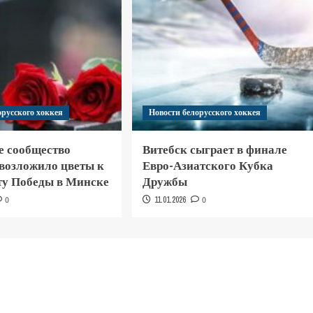
орусского хоккея
Новости белорусского хоккея
е сообщество
Витебск сыграет в финале
 возложило цветы к
Евро-Азиатского Кубка
у Победы в Минске
Дружбы
0
11.01.2026
0