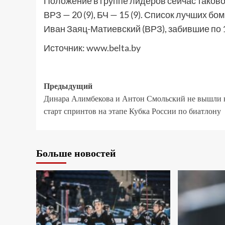
Положение в группе лидеров сейчас таково: 
ВРЗ — 20 (9), БЧ — 15 (9). Список лучших 
Иван Заяц-Матиевский (ВРЗ), забившие по 
Источник:
www.belta.by
Предыдущий
Динара Алимбекова и Антон Смольский не вышли 
старт спринтов на этапе Кубка России по биатлону
Больше новостей