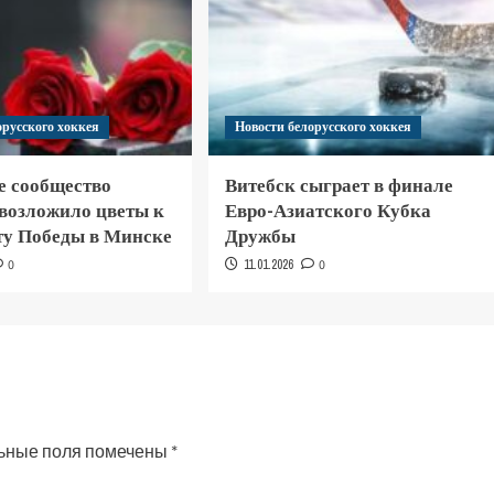
орусского хоккея
Новости белорусского хоккея
е сообщество
Витебск сыграет в финале
 возложило цветы к
Евро-Азиатского Кубка
у Победы в Минске
Дружбы
0
11.01.2026
0
ьные поля помечены
*