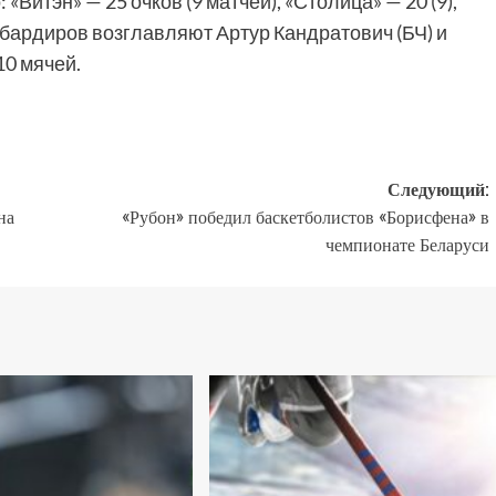
«Витэн» — 25 очков (9 матчей), «Столица» — 20 (9),
бомбардиров возглавляют Артур Кандратович (БЧ) и
10 мячей.
Следующий:
на
«Рубон» победил баскетболистов «Борисфена» в
чемпионате Беларуси