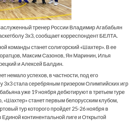
Заслуженный тренер России Владимир Агабабьян
аскетболу 3х3, сообщает корреспондент БЕЛТА.
ой команды станет солигорский «Шахтер». В ее
оратцов, Максим Сазонов, Ян Маринин, Илья
рецкий и Алексей Балдин.
т немало успехов, в частности, под его
лу 3х3 стала серебряным призером Олимпийских игр
бабьяна уже 19 ноября дебютируют в третьем туре
о, «Шахтер» станет первым белорусским клубом,
ртовый тур которого пройдет 25-26 ноября в
в Единой континентальной лиге и Открытой