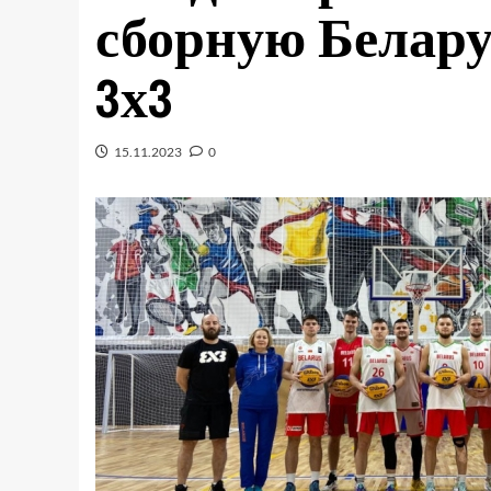
сборную Белару
3х3
15.11.2023
0