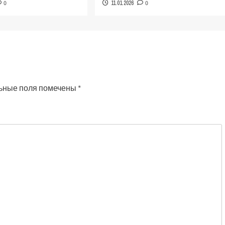
0
11.01.2026
0
ьные поля помечены
*