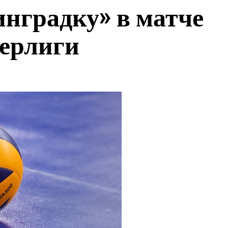
нградку» в матче
перлиги