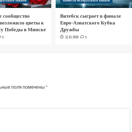
орусского хоккея
Новости белорусского хоккея
е сообщество
Витебск сыграет в финале
 возложило цветы к
Евро-Азиатского Кубка
у Победы в Минске
Дружбы
0
11.01.2026
0
ьные поля помечены
*