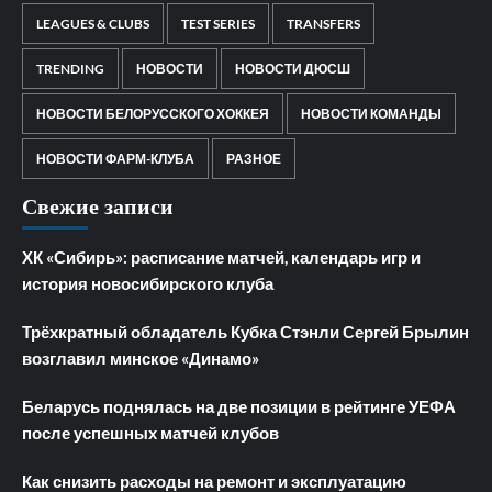
LEAGUES & CLUBS
TEST SERIES
TRANSFERS
TRENDING
НОВОСТИ
НОВОСТИ ДЮСШ
НОВОСТИ БЕЛОРУССКОГО ХОККЕЯ
НОВОСТИ КОМАНДЫ
НОВОСТИ ФАРМ-КЛУБА
РАЗНОЕ
Свежие записи
ХК «Сибирь»: расписание матчей, календарь игр и
история новосибирского клуба
Трёхкратный обладатель Кубка Стэнли Сергей Брылин
возглавил минское «Динамо»
Беларусь поднялась на две позиции в рейтинге УЕФА
после успешных матчей клубов
Как снизить расходы на ремонт и эксплуатацию