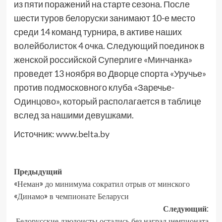
из пяти поражений на старте сезона. После
шести туров белоруски занимают 10-е место
среди 14 команд турнира, в активе наших
волейболисток 4 очка. Следующий поединок в
женской российской Суперлиге «Минчанка»
проведет 13 ноября во Дворце спорта «Уручье»
против подмосковного клуба «Заречье-
Одинцово», который располагается в таблице
вслед за нашими девушками.
Источник:
www.belta.by
Предыдущий
«Неман» до минимума сократил отрыв от минского
«Динамо» в чемпионате Беларуси
Следующий:
Белорусские дзюдоисты остались без наград чемпионата