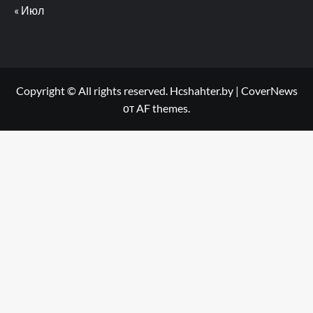
« Июл
Copyright © All rights reserved. Hcshahter.by
|
CoverNews
от AF themes.