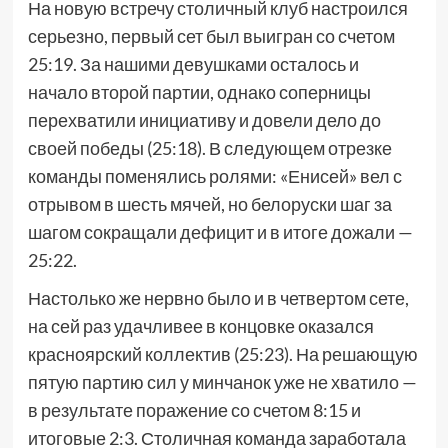
На новую встречу столичный клуб настроился
серьезно, первый сет был выигран со счетом
25:19. За нашими девушками осталось и
начало второй партии, однако соперницы
перехватили инициативу и довели дело до
своей победы (25:18). В следующем отрезке
команды поменялись ролями: «Енисей» вел с
отрывом в шесть мячей, но белоруски шаг за
шагом сокращали дефицит и в итоге дожали —
25:22.
Настолько же нервно было и в четвертом сете,
на сей раз удачливее в концовке оказался
красноярский коллектив (25:23). На решающую
пятую партию сил у минчанок уже не хватило —
в результате поражение со счетом 8:15 и
итоговые 2:3. Столичная команда заработала