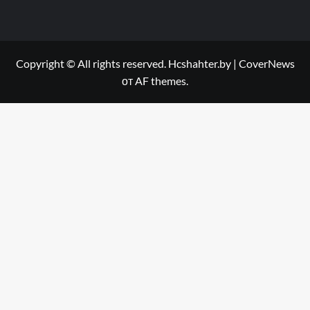
Copyright © All rights reserved. Hcshahter.by
|
CoverNews
от AF themes.