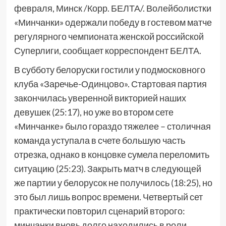
февраля, Минск /Корр. БЕЛТА/. Волейболистки
«Минчанки» одержали победу в гостевом матче
регулярного чемпионата женской российской
Суперлиги, сообщает корреспондент БЕЛТА.
В субботу белоруски гостили у подмосковного
клуба «Заречье-Одинцово». Стартовая партия
закончилась уверенной викторией наших
девушек (25:17), но уже во втором сете
«Минчанке» было гораздо тяжелее – столичная
команда уступала в счете большую часть
отрезка, однако в концовке сумела переломить
ситуацию (25:23). Закрыть матч в следующей
же партии у белорусок не получилось (18:25), но
это был лишь вопрос времени. Четвертый сет
практически повторил сценарий второго:
минчанки вновь долго находились в роли