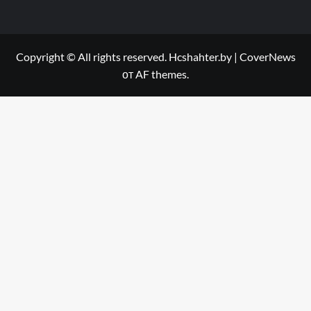
Copyright © All rights reserved. Hcshahter.by
|
CoverNews
от AF themes.