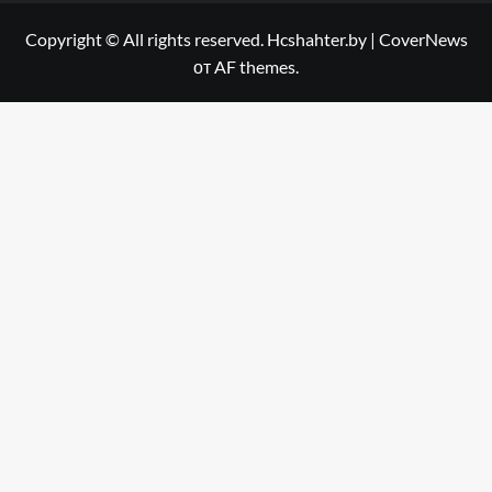
Copyright © All rights reserved. Hcshahter.by
|
CoverNews
от AF themes.