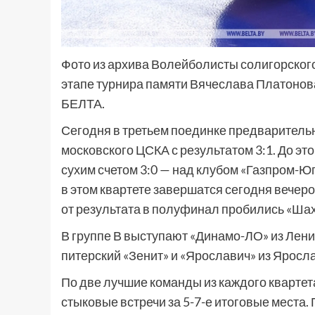
Фото из архива Волейболисты солигорског
этапе турнира памяти Вячеслава Платонов
БЕЛТА.
Сегодня в третьем поединке предваритель
московского ЦСКА с результатом 3:1. До э
сухим счетом 3:0 — над клубом «Газпром-Ю
в этом квартете завершатся сегодня вечер
от результата в полуфинал пробились «Шах
В группе В выступают «Динамо-ЛО» из Лени
питерский «Зенит» и «Ярославич» из Яросл
По две лучшие команды из каждого квартет
стыковые встречи за 5-7-е итоговые места.