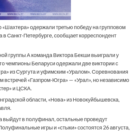
о «Шахтера» одержали третью победу на групповом
а в Санкт-Петербурге, сообщает корреспондент
ной группы А команда Виктора Бекши выиграли у
того чемпионы Беларуси одержали две виктории с
гра» из Сургута и уфимским «Уралом». Соревнования
ом встречей «Газпром-Югра» — «Урал», но независимо
тер» и ЦСКА.
нградской области, «Нова» из Новокуйбышевска,
авля.
а выйдут в полуфинал, остальные проведут
 Полуфинальные игры и «стыки» состоятся 26 августа,