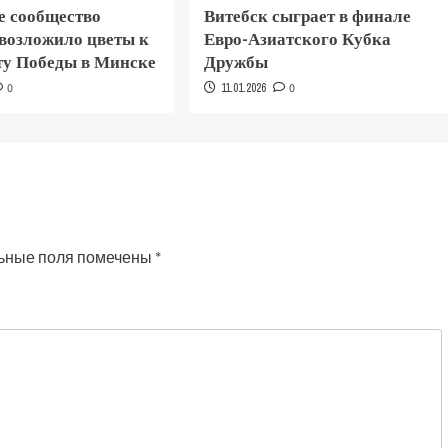
е сообщество
Витебск сыграет в финале
 возложило цветы к
Евро-Азиатского Кубка
у Победы в Минске
Дружбы
0
11.01.2026
0
ьные поля помечены
*