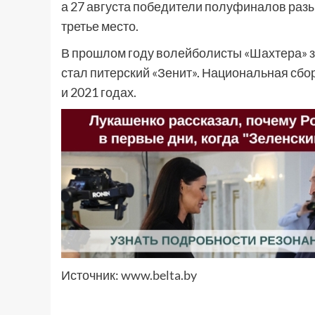
а 27 августа победители полуфиналов разы
третье место.
В прошлом году волейболисты «Шахтера» з
стал питерский «Зенит». Национальная сбо
и 2021 годах.
Источник:
www.belta.by