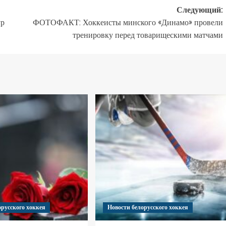
Следующий:
ур
ФОТОФАКТ: Хоккеисты минского «Динамо» провели
тренировку перед товарищескими матчами
орусского хоккея
Новости белорусского хоккея