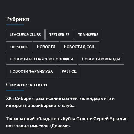
Рубрики
LEAGUES & CLUBS
TEST SERIES
TRANSFERS
TRENDING
НОВОСТИ
НОВОСТИ ДЮСШ
НОВОСТИ БЕЛОРУССКОГО ХОККЕЯ
НОВОСТИ КОМАНДЫ
НОВОСТИ ФАРМ-КЛУБА
РАЗНОЕ
Свежие записи
ХК «Сибирь»: расписание матчей, календарь игр и
история новосибирского клуба
Трёхкратный обладатель Кубка Стэнли Сергей Брылин
возглавил минское «Динамо»