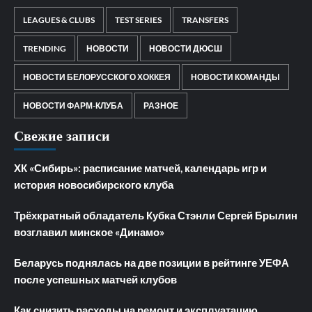
LEAGUES & CLUBS
TEST SERIES
TRANSFERS
TRENDING
НОВОСТИ
НОВОСТИ ДЮСШ
НОВОСТИ БЕЛОРУССКОГО ХОККЕЯ
НОВОСТИ КОМАНДЫ
НОВОСТИ ФАРМ-КЛУБА
РАЗНОЕ
Свежие записи
ХК «Сибирь»: расписание матчей, календарь игр и
история новосибирского клуба
Трёхкратный обладатель Кубка Стэнли Сергей Брылин
возглавил минское «Динамо»
Беларусь поднялась на две позиции в рейтинге УЕФА
после успешных матчей клубов
Как снизить расходы на ремонт и эксплуатацию