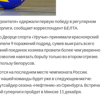
троителя» одержали первую победу в регулярном
ерлиги, сообщает корреспондент БЕЛТА.
о Дворце спорта «Уручье» принимали красноярский
рпели 9 поражений подряд, сумев выиграть всего
яшний поединок хозяева провели более чем уверенно
озволив навязать борьбу только во втором отрезке.
в пользу белорусов.
аются на последнем месте чемпионата России.
у нашей команды будет уже в следующем матче:
утсайдер сезона «Нефтяник» из Оренбурга. Встреча
й суперлиги пройдет в Минске 11 декабря.