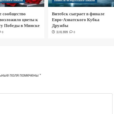
орусского хоккея
Новости белорусского хоккея
е сообщество
Витебск сыграет в финале
 возложило цветы к
Евро-Азиатского Кубка
у Победы в Минске
Дружбы
0
11.01.2026
0
ьные поля помечены
*