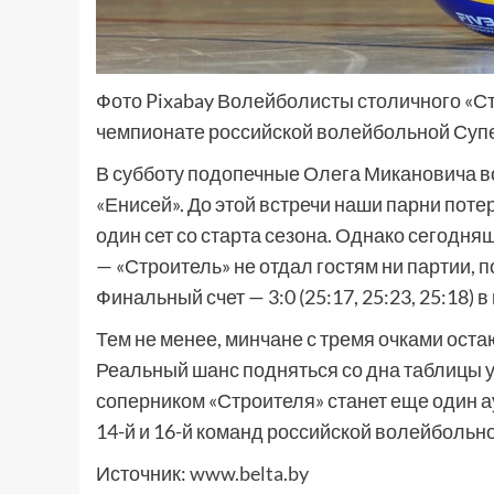
Фото Pixabay Волейболисты столичного «С
чемпионате российской волейбольной Суп
В субботу подопечные Олега Микановича в
«Енисей». До этой встречи наши парни поте
один сет со старта сезона. Однако сегодн
— «Строитель» не отдал гостям ни партии, п
Финальный счет — 3:0 (25:17, 25:23, 25:18) 
Тем не менее, минчане с тремя очками ост
Реальный шанс подняться со дна таблицы 
соперником «Строителя» станет еще один а
14-й и 16-й команд российской волейбольно
Источник:
www.belta.by