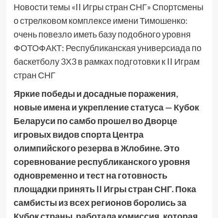
Новости темы «II Игры стран СНГ» Спортсмены
о стрелковом комплексе имени Тимошенко:
очень повезло иметь базу подобного уровня
ФОТОФАКТ: Республиканская универсиада по
баскетболу 3Х3 в рамках подготовки к II Играм
стран СНГ
Яркие победы и досадные поражения,
новые имена и укрепление статуса — Кубок
Беларуси по самбо прошел во Дворце
игровых видов спорта Центра
олимпийского резерва в Жлобине. Это
соревнование республиканского уровня
одновременно и тест на готовность
площадки принять II Игры стран СНГ. Пока
самбисты из всех регионов боролись за
Кубок страны, работала комиссия, которая