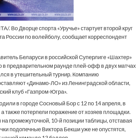
ТА/. Во Дворце спорта «Уручье» стартует второй круг
ата России по волейболу, сообщает корреспондент
авитель Беларуси в российской Суперлиге «Шахтер»
о в предварительном раунде плей-офф в двух матчах
ился в утешительный турнир. Компанию
оставляют «Динамо-ЛО» из Ленинградской области,
ский клуб «Газпром-Югра».
дили в городе Сосновый Бор с 12 по 14 апреля, в
, а также потерпели поражение от хозяев площадки.
на промежуточной, 10-й позиции таблицы, отставая
очки подопечные Виктора Бекши уже не опустятся,
 нашей команде 13 баллов.