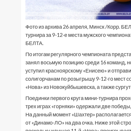
Фото из архива 26 апреля, Минск /Корр. БЕЛ
турнира за 9-12-е места мужского чемпион
БЕЛТА.
По итогам регулярного чемпионата предст
занял восьмую позицию среди 16 команд, н
уступил красноярскому «Енисею» и отправ
солигорчанам по розыгрышу 9-12-го мест с
«Нова» из Новокуйбышевска, а также сургут
Поединки первого круга мини-турнира прохо
трех играх «горняки» одержали две победы
На данный момент «Шахтер» располагается 
от «Динамо-ЛО» на два очка. Ниже этой стр
поскольку идущая 11-й «Нова» проигрывает