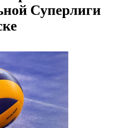
ьной Суперлиги
ске