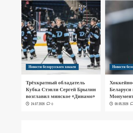
Новости белорусского хоккея
Новости бел
Трёхкратный обладатель
Хоккейно
Кубка Стэнли Сергей Брылин
Беларуси
возглавил минское «Динамо»
Монумент
24.07.2026
0
09.05.2026