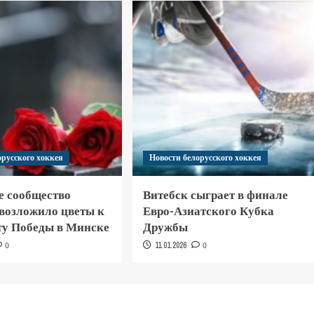
орусского хоккея
Новости белорусского хоккея
е сообщество
Витебск сыграет в финале
 возложило цветы к
Евро-Азиатского Кубка
у Победы в Минске
Дружбы
0
11.01.2026
0