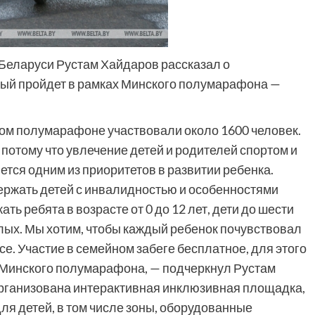
Беларуси Рустам Хайдаров рассказал о
рый пройдет в рамках Минского полумарафона —
ком полумарафоне участвовали около 1600 человек.
 потому что увлечение детей и родителей спортом и
тся одним из приоритетов в развитии ребенка.
ержать детей с инвалидностью и особенностями
ть ребята в возрасте от 0 до 12 лет, дети до шести
лых. Мы хотим, чтобы каждый ребенок почувствовал
е. Участие в семейном забеге бесплатное, для этого
е Минского полумарафона, — подчеркнул Рустам
организована интерактивная инклюзивная площадка,
ля детей, в том числе зоны, оборудованные