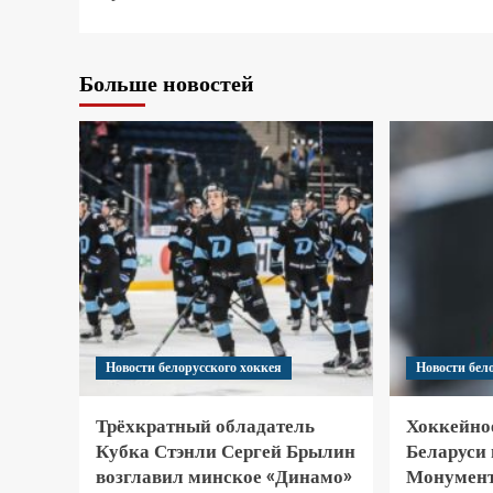
Больше новостей
Новости белорусского хоккея
Новости бел
Трёхкратный обладатель
Хоккейно
Кубка Стэнли Сергей Брылин
Беларуси
возглавил минское «Динамо»
Монумент