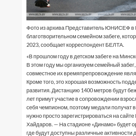
Фото из архива Представитель ЮНИСЕФ в 
благотворительном семейном забеге, кото
2023, сообщает корреспондент БЕЛТА.
«В прошлом году в детском забеге на Минс
В этом году мы организуем семейный забег,
совместное их времяпрепровождение являе
Кроме того, это хорошая возможность подд
развития. Дистанцию 1400 метров будут бежа
лет примут участие в сопровождении взрос
себя чемпионом, поэтому медали получат вс
нужно просто зарегистрироваться на сайт
Хайдаров. — На стадионе «Динамо» будет 
где будут доступны различные активности д