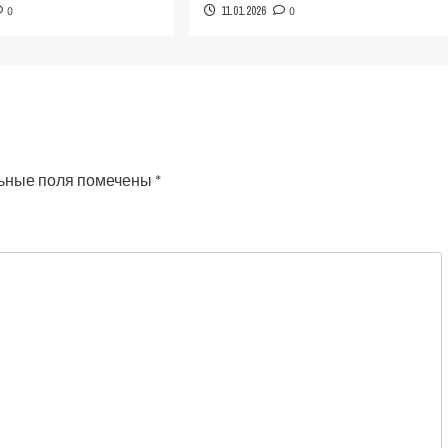
0
11.01.2026
0
ьные поля помечены
*