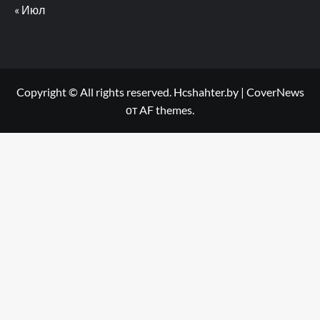
« Июл
Copyright © All rights reserved. Hcshahter.by
|
CoverNews
от AF themes.