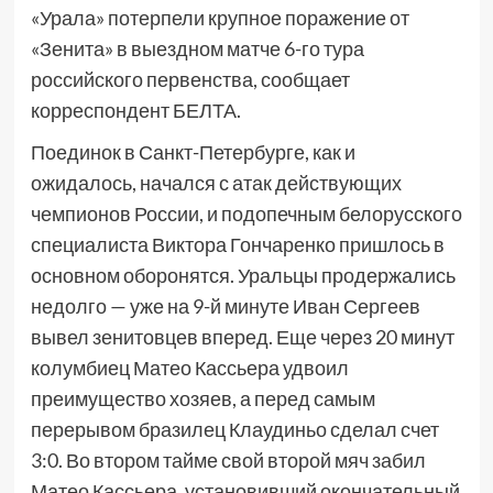
«Урала» потерпели крупное поражение от
«Зенита» в выездном матче 6-го тура
российского первенства, сообщает
корреспондент БЕЛТА.
Поединок в Санкт-Петербурге, как и
ожидалось, начался с атак действующих
чемпионов России, и подопечным белорусского
специалиста Виктора Гончаренко пришлось в
основном оборонятся. Уральцы продержались
недолго — уже на 9-й минуте Иван Сергеев
вывел зенитовцев вперед. Еще через 20 минут
колумбиец Матео Кассьера удвоил
преимущество хозяев, а перед самым
перерывом бразилец Клаудиньо сделал счет
3:0. Во втором тайме свой второй мяч забил
Матео Кассьера, установивший окончательный