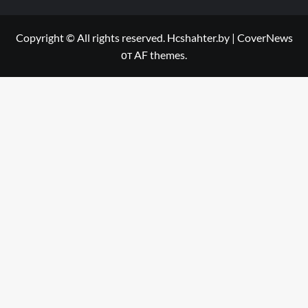
Copyright © All rights reserved. Hcshahter.by
|
CoverNews
от AF themes.