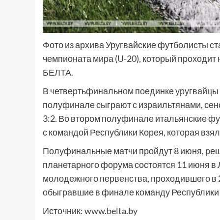
Фото из архива Уругвайские футболисты 
чемпионата мира (U-20), который проходит
БЕЛТА.
В четвертьфинальном поединке уругвайцы п
полуфинале сыграют с израильтянами, се
3:2. Во втором полуфинале итальянские фу
с командой Республики Корея, которая взяла
Полуфинальные матчи пройдут 8 июня, реш
планетарного форума состоятся 11 июня в
молодежного первенства, проходившего в 2
обыгравшие в финале команду Республики 
Источник:
www.belta.by