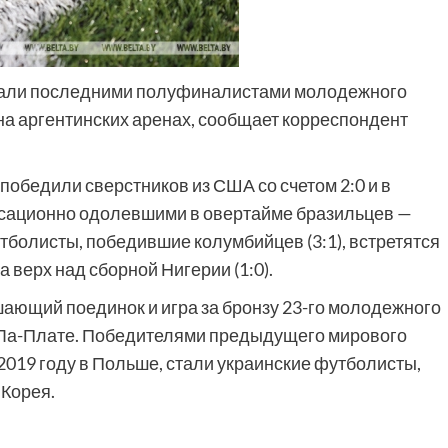
стали последними полуфиналистами молодежного
 на аргентинских аренах, сообщает корреспондент
обедили сверстников из США со счетом 2:0 и в
нсационно одолевшими в овертайме бразильцев —
тболисты, победившие колумбийцев (3:1), встретятся
 верх над сборной Нигерии (1:0).
ающий поединок и игра за бронзу 23-го молодежного
 Ла-Плате. Победителями предыдущего мирового
019 году в Польше, стали украинские футболисты,
Корея.