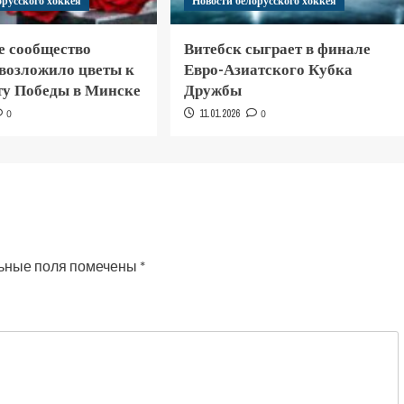
орусского хоккея
Новости белорусского хоккея
е сообщество
Витебск сыграет в финале
 возложило цветы к
Евро-Азиатского Кубка
у Победы в Минске
Дружбы
0
11.01.2026
0
ьные поля помечены
*