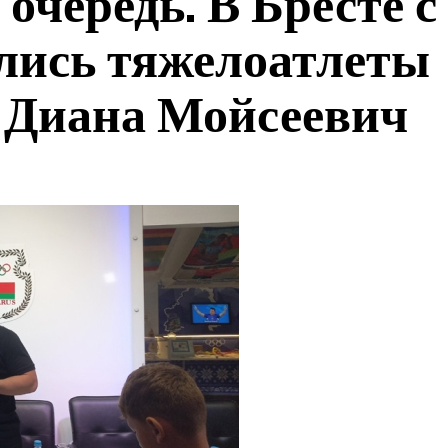
очередь. В Бресте с
лись тяжелоатлеты
 Диана Мойсеевич