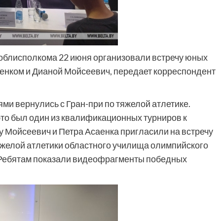
 облисполкома 22 июня организовали встречу юных
енком и Дианой Мойсеевич, передает корреспондент
ми вернулись с Гран-при по тяжелой атлетике.
то был один из квалификационных турниров к
 Мойсеевич и Петра Асаенка пригласили на встречу
яжелой атлетики областного училища олимпийского
Ребятам показали видеофрагменты победных