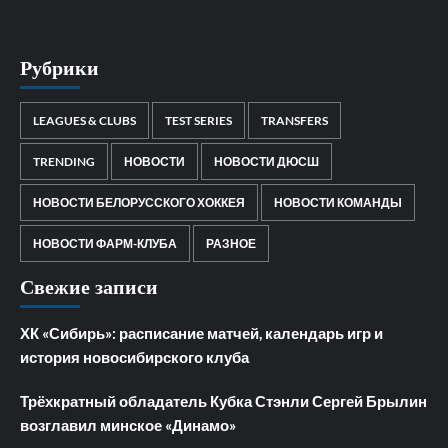
Рубрики
LEAGUES & CLUBS
TEST SERIES
TRANSFERS
TRENDING
НОВОСТИ
НОВОСТИ ДЮСШ
НОВОСТИ БЕЛОРУССКОГО ХОККЕЯ
НОВОСТИ КОМАНДЫ
НОВОСТИ ФАРМ-КЛУБА
РАЗНОЕ
Свежие записи
ХК «Сибирь»: расписание матчей, календарь игр и
история новосибирского клуба
Трёхкратный обладатель Кубка Стэнли Сергей Брылин
возглавил минское «Динамо»