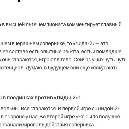
 в высшей лиге чемпионата комментирует главный
ашем вчерашнем сопернике, то «Лида-2» — это
в ее составе есть опытные ребята, есть и помладше.
они стараются, играют в тело. Сейчас у них чуть-чуть
 потенциал. Думаю, в будущем они еще «покусают»
 в поединках против «Лиды-2»?
вольны. Все стараются. В первой игре с «Лидой-2»
в обороне у нас. Во второй игре уже было получше:
 проанализировали действия соперника.