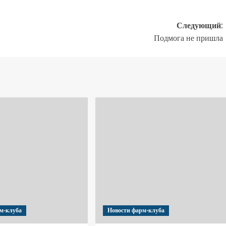
Следующий:
Подмога не пришла
м-клуба
Новости фарм-клуба