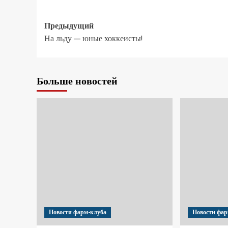
Предыдущий
На льду — юные хоккеисты!
Больше новостей
Новости фарм-клуба
Новости фар