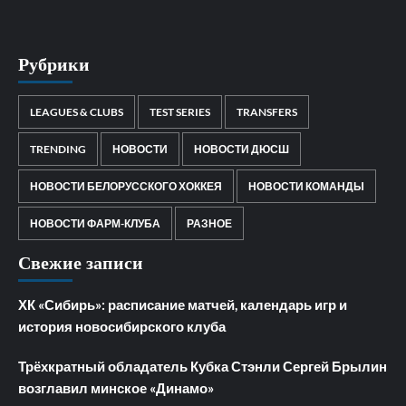
Рубрики
LEAGUES & CLUBS
TEST SERIES
TRANSFERS
TRENDING
НОВОСТИ
НОВОСТИ ДЮСШ
НОВОСТИ БЕЛОРУССКОГО ХОККЕЯ
НОВОСТИ КОМАНДЫ
НОВОСТИ ФАРМ-КЛУБА
РАЗНОЕ
Свежие записи
ХК «Сибирь»: расписание матчей, календарь игр и
история новосибирского клуба
Трёхкратный обладатель Кубка Стэнли Сергей Брылин
возглавил минское «Динамо»