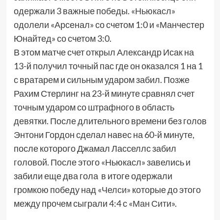
одержали 3 важные победы. «
Ньюкасл
»
одолели «Арсенал» со счетом 1:0 и «Манчестер
Юнайтед» со счетом 3:0.
В этом матче счет открыл Александр Исак на
13-й получил точный пас где он оказался 1 на 1
с вратарем и сильным ударом забил. Позже
Рахим Стерлинг на 23-й минуте сравнял счет
точным ударом со штрафного в область
девятки. После длительного времени без голов
Энтони Гордон сделал навес на 60-й минуте,
после которого Джамал Ласселлс забил
головой. После этого «Ньюкасл» завелись и
забили еще два гола в итоге одержали
громкою победу над «
Челси
» которые до этого
между прочем сыграли 4:4 с «
Ман Сити
».