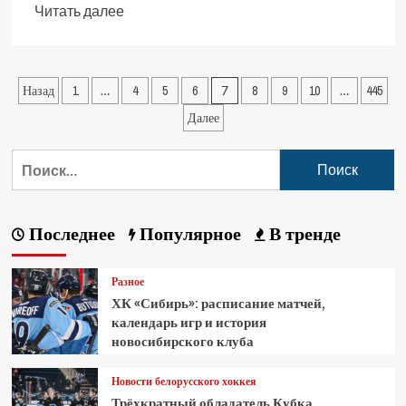
Читать далее
Назад
1
…
4
5
6
7
8
9
10
…
445
Далее
Последнее
Популярное
В тренде
Разное
ХК «Сибирь»: расписание матчей,
календарь игр и история
новосибирского клуба
Новости белорусского хоккея
Трёхкратный обладатель Кубка