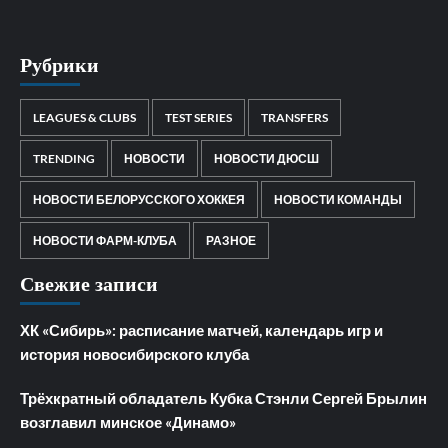
Рубрики
LEAGUES & CLUBS
TEST SERIES
TRANSFERS
TRENDING
НОВОСТИ
НОВОСТИ ДЮСШ
НОВОСТИ БЕЛОРУССКОГО ХОККЕЯ
НОВОСТИ КОМАНДЫ
НОВОСТИ ФАРМ-КЛУБА
РАЗНОЕ
Свежие записи
ХК «Сибирь»: расписание матчей, календарь игр и
история новосибирского клуба
Трёхкратный обладатель Кубка Стэнли Сергей Брылин
возглавил минское «Динамо»