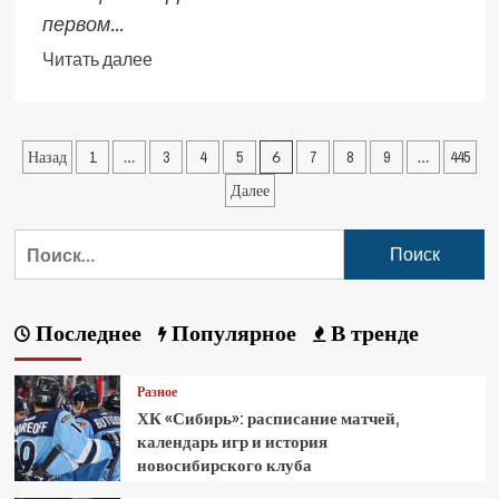
первом...
Читать далее
Назад
1
…
3
4
5
6
7
8
9
…
445
Далее
Последнее
Популярное
В тренде
Разное
ХК «Сибирь»: расписание матчей,
календарь игр и история
новосибирского клуба