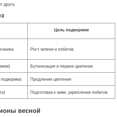
г друга.
оз
Цель подкормки
рганика
Рост зелени и побегов
лием)
Бутонизация и первое цветение
 подкормка
Продление цветения
та)
Подготовка к зиме, укрепление побегов
пионы весной