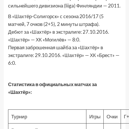
сильнейшего дивизиона (liiga) Финляндии — 2011.
В «Шахтёр-Солигорск» с сезона 2016/17 (5
матчей, 7 очков (2+5), 2 минуты штрафа).
Дебют за «Шахтёр» в экстралиге: 27.10.2016.
«Шахтёр» — ХК «Могилёв» — 8:0.
Первая заброшенная шайба за «Шахтёр» в
экстралиге: 29.10.2016. «Шахтёр» — ХК «Брест» —
6:0.
Статистика в официальных матчах за
«Шахтёр»:
Турнир
Игры
Очки
Г