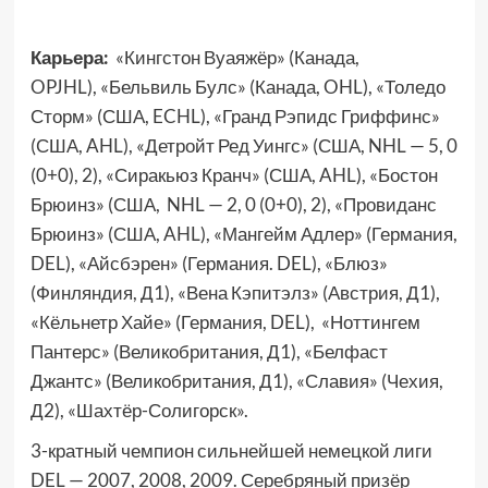
Карьера:
«Кингстон Вуаяжёр» (Канада,
OPJHL),
«Бельвиль Булс» (Канада, OHL), «Толедо
Сторм» (США, ECHL), «Гранд Рэпидс Гриффинс»
(США, AHL), «Детройт Ред Уингс» (США, NHL — 5, 0
(0+0), 2), «Сиракьюз Кранч» (США, AHL), «Бостон
Брюинз» (США, NHL — 2, 0 (0+0), 2), «Провиданс
Брюинз» (США, AHL), «Мангейм Адлер» (Германия,
DEL), «Айсбэрен» (Германия. DEL), «Блюз»
(Финляндия, Д1), «Вена Кэпитэлз» (Австрия, Д1),
«Кёльнетр Хайе» (Германия, DEL), «Ноттингем
Пантерс» (Великобритания, Д1), «Белфаст
Джантс» (Великобритания, Д1), «Славия» (Чехия,
Д2), «Шахтёр-Солигорск».
3-кратный чемпион сильнейшей немецкой лиги
DEL — 2007, 2008, 2009. Серебряный призёр