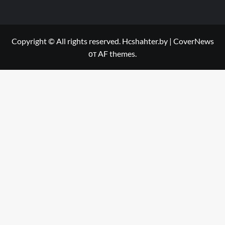
Copyright © All rights reserved. Hcshahter.by
|
CoverNews
от AF themes.