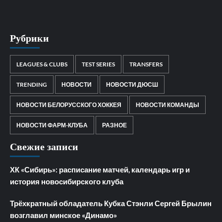
Рубрики
LEAGUES & CLUBS
TEST SERIES
TRANSFERS
TRENDING
НОВОСТИ
НОВОСТИ ДЮСШ
НОВОСТИ БЕЛОРУССКОГО ХОККЕЯ
НОВОСТИ КОМАНДЫ
НОВОСТИ ФАРМ-КЛУБА
РАЗНОЕ
Свежие записи
ХК «Сибирь»: расписание матчей, календарь игр и
история новосибирского клуба
Трёхкратный обладатель Кубка Стэнли Сергей Брылин
возглавил минское «Динамо»