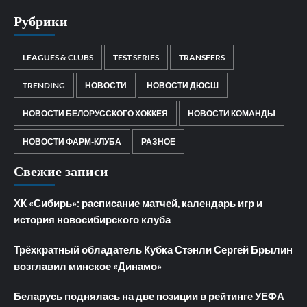
Рубрики
LEAGUES & CLUBS
TEST SERIES
TRANSFERS
TRENDING
НОВОСТИ
НОВОСТИ ДЮСШ
НОВОСТИ БЕЛОРУССКОГО ХОККЕЯ
НОВОСТИ КОМАНДЫ
НОВОСТИ ФАРМ-КЛУБА
РАЗНОЕ
Свежие записи
ХК «Сибирь»: расписание матчей, календарь игр и
история новосибирского клуба
Трёхкратный обладатель Кубка Стэнли Сергей Брылин
возглавил минское «Динамо»
Беларусь поднялась на две позиции в рейтинге УЕФА