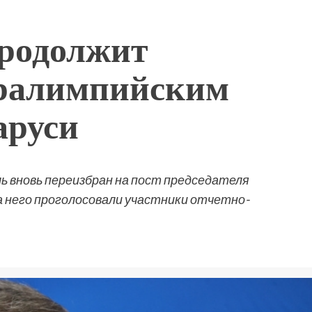
родолжит
аралимпийским
аруси
ь вновь переизбран на пост председателя
 него проголосовали участники отчетно-