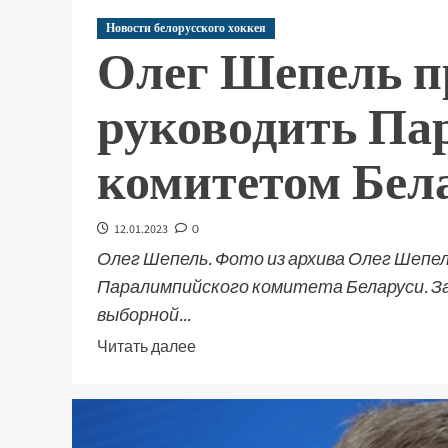
Новости белорусского хоккея
Олег Шепель п
руководить П
комитетом Бел
12.01.2023
0
Олег Шепель. Фото из архива Олег Шепел
Паралимпийского комитета Беларуси. За
выборной...
Читать далее