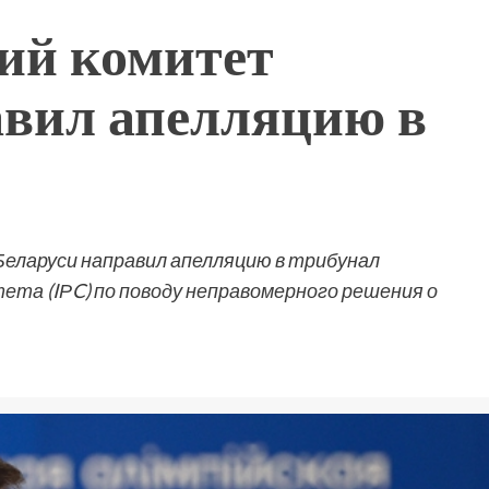
ий комитет
авил апелляцию в
еларуси направил апелляцию в трибунал
та (IРC) по поводу неправомерного решения о