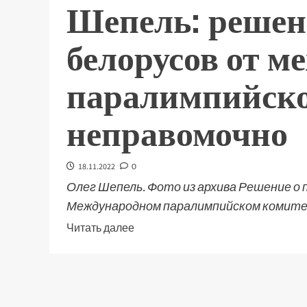
Шепель: решен
белорусов от м
паралимпийско
неправомочно
18.11.2022
0
Олег Шепель. Фото из архива Решение о 
Международном паралимпийском комитете
Читать далее