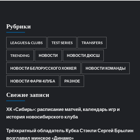
Рубрики
LEAGUES & CLUBS
TEST SERIES
TRANSFERS
TRENDING
НОВОСТИ
НОВОСТИ ДЮСШ
НОВОСТИ БЕЛОРУССКОГО ХОККЕЯ
НОВОСТИ КОМАНДЫ
НОВОСТИ ФАРМ-КЛУБА
РАЗНОЕ
Свежие записи
ХК «Сибирь»: расписание матчей, календарь игр и
история новосибирского клуба
Трёхкратный обладатель Кубка Стэнли Сергей Брылин
возглавил минское «Динамо»