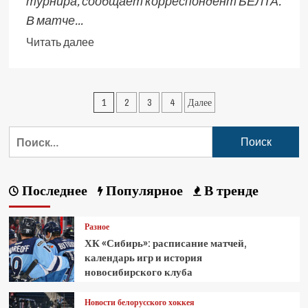
турнира, сообщает корреспондент БЕЛТА.
В матче...
Читать далее
1
2
3
4
Далее
Последнее
Популярное
В тренде
Разное
ХК «Сибирь»: расписание матчей,
календарь игр и история
новосибирского клуба
Новости белорусского хоккея