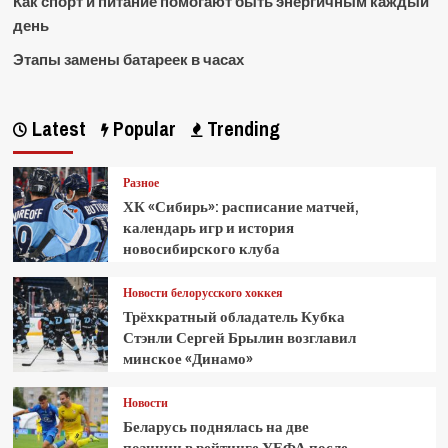
Как спорт и питание помогают быть энергичным каждый
день
Этапы замены батареек в часах
Latest
Popular
Trending
Разное
ХК «Сибирь»: расписание матчей,
календарь игр и история
новосибирского клуба
Новости белорусского хоккея
Трёхкратный обладатель Кубка
Стэнли Сергей Брылин возглавил
минское «Динамо»
Новости
Беларусь поднялась на две
позиции в рейтинге УЕФА после