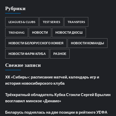
Рубрики
LEAGUES & CLUBS
TEST SERIES
TRANSFERS
TRENDING
НОВОСТИ
НОВОСТИ ДЮСШ
НОВОСТИ БЕЛОРУССКОГО ХОККЕЯ
НОВОСТИ КОМАНДЫ
НОВОСТИ ФАРМ-КЛУБА
РАЗНОЕ
Свежие записи
ХК «Сибирь»: расписание матчей, календарь игр и
история новосибирского клуба
Трёхкратный обладатель Кубка Стэнли Сергей Брылин
возглавил минское «Динамо»
Беларусь поднялась на две позиции в рейтинге УЕФА