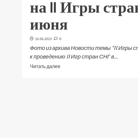
на II Игры стр
июня
10.06.2023
0
Фото из архива Новости темы "II Игры 
к проведению II Игр стран СНГ в...
Читать далее