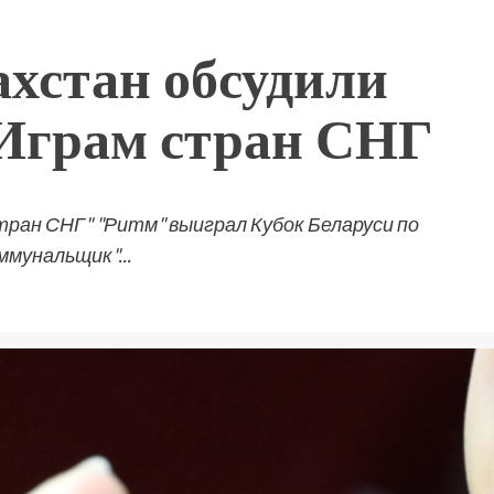
ахстан обсудили
I Играм стран СНГ
тран СНГ" "Ритм" выиграл Кубок Беларуси по
ммунальщик"...