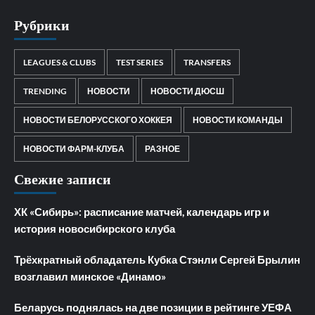
Рубрики
LEAGUES & CLUBS
TEST SERIES
TRANSFERS
TRENDING
НОВОСТИ
НОВОСТИ ДЮСШ
НОВОСТИ БЕЛОРУССКОГО ХОККЕЯ
НОВОСТИ КОМАНДЫ
НОВОСТИ ФАРМ-КЛУБА
РАЗНОЕ
Свежие записи
ХК «Сибирь»: расписание матчей, календарь игр и
история новосибирского клуба
Трёхкратный обладатель Кубка Стэнли Сергей Брылин
возглавил минское «Динамо»
Беларусь поднялась на две позиции в рейтинге УЕФА