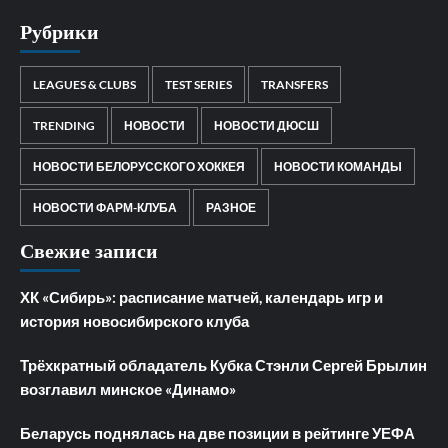
Рубрики
LEAGUES & CLUBS
TEST SERIES
TRANSFERS
TRENDING
НОВОСТИ
НОВОСТИ ДЮСШ
НОВОСТИ БЕЛОРУССКОГО ХОККЕЯ
НОВОСТИ КОМАНДЫ
НОВОСТИ ФАРМ-КЛУБА
РАЗНОЕ
Свежие записи
ХК «Сибирь»: расписание матчей, календарь игр и
история новосибирского клуба
Трёхкратный обладатель Кубка Стэнли Сергей Брылин
возглавил минское «Динамо»
Беларусь поднялась на две позиции в рейтинге УЕФА