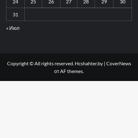
24
25
26
27
28
29
30
31
« Июл
Copyright © All rights reserved. Hcshahter.by
|
CoverNews
от AF themes.